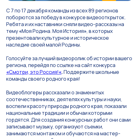
С 7 по 17 декабря команды из всех 89 регионов
поборются за победу в конкурсе видеооткрыток.
Ребята и их наставники сняли видео-рассказы на
тему
«
Моя Родина. Моя История
»
, в которых
презентовали культурное и историческое
наследие своей малой Родины.
Голосуйте за лучший видеоролик об истории вашего
региона, перейдя по ссылке на сайт конкурса
«
Смотри, это Россия!
«
.
Поддержите школьные
команды своего родного края!
Видеоблогеры рассказали о знаменитых
соотечественниках, деятелях культуры и науки,
воспели красоту природы родного края, показали
национальные традиции и обычаи которыми
гордятся. Для создания конкурсных работ они сами
записывают музыку, организуют съемки,
занимаются монтажом и обучаются на мастер-