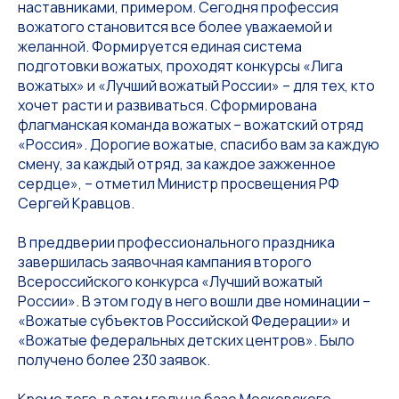
наставниками, примером. Сегодня профессия
вожатого становится все более уважаемой и
желанной. Формируется единая система
подготовки вожатых, проходят конкурсы «Лига
вожатых» и «Лучший вожатый России» – для тех, кто
хочет расти и развиваться. Сформирована
флагманская команда вожатых – вожатский отряд
«Россия». Дорогие вожатые, спасибо вам за каждую
смену, за каждый отряд, за каждое зажженное
сердце», – отметил Министр просвещения РФ
Сергей Кравцов.
В преддверии профессионального праздника
завершилась заявочная кампания второго
Всероссийского конкурса «Лучший вожатый
России». В этом году в него вошли две номинации –
«Вожатые субъектов Российской Федерации» и
«Вожатые федеральных детских центров». Было
получено более 230 заявок.
Кроме того, в этом году на базе Московского