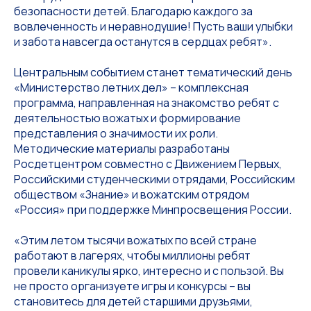
безопасности детей. Благодарю каждого за
вовлеченность и неравнодушие! Пусть ваши улыбки
и забота навсегда останутся в сердцах ребят».
Центральным событием станет тематический день
«Министерство летних дел» – комплексная
программа, направленная на знакомство ребят с
деятельностью вожатых и формирование
представления о значимости их роли.
Методические материалы разработаны
Росдетцентром совместно с Движением Первых,
Российскими студенческими отрядами, Российским
обществом «Знание» и вожатским отрядом
«Россия» при поддержке Минпросвещения России.
«Этим летом тысячи вожатых по всей стране
работают в лагерях, чтобы миллионы ребят
провели каникулы ярко, интересно и с пользой. Вы
не просто организуете игры и конкурсы – вы
становитесь для детей старшими друзьями,