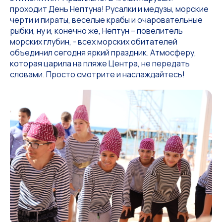
проходит День Нептуна! Русалки и медузы, морские
черти и пираты, веселые крабы и очаровательные
рыбки, ну и, конечно же, Нептун – повелитель
морских глубин, - всех морских обитателей
объединил сегодня яркий праздник. Атмосферу,
которая царила на пляже Центра, не передать
словами. Просто смотрите и наслаждайтесь!