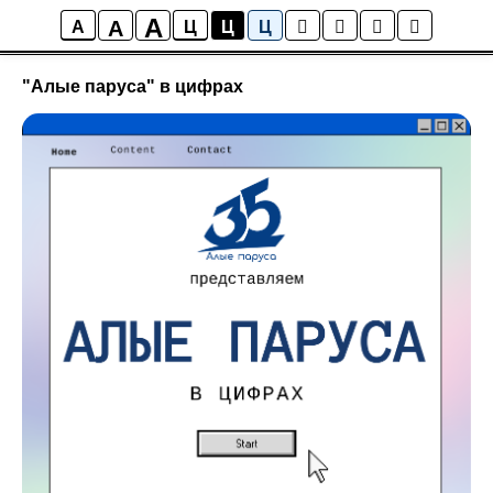
A
A
Новости
A
Ц
Ц
Ц
"Алые паруса" в цифрах