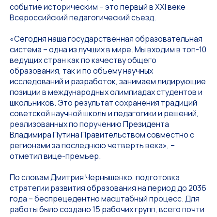
событие историческим – это первый в XXI веке
Всероссийский педагогический съезд.
«Сегодня наша государственная образовательная
система – одна из лучших в мире. Мы входим в топ-10
ведущих стран как по качеству общего
образования, так и по объему научных
исследований и разработок, занимаем лидирующие
позиции в международных олимпиадах студентов и
школьников. Это результат сохранения традиций
советской научной школы и педагогики и решений,
реализованных по поручению Президента
Владимира Путина Правительством совместно с
регионами за последнюю четверть века», –
отметил вице-премьер.
По словам Дмитрия Чернышенко, подготовка
стратегии развития образования на период до 2036
года – беспрецедентно масштабный процесс. Для
работы было создано 15 рабочих групп, всего почти