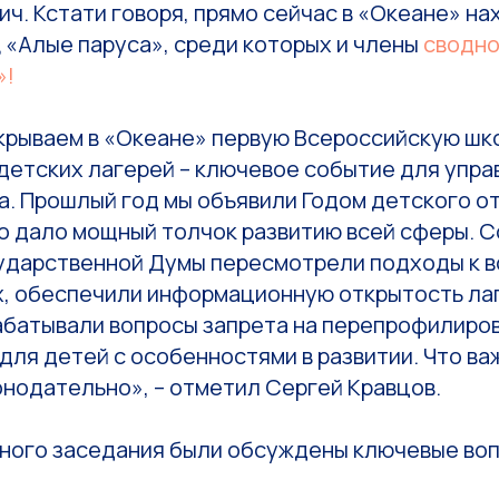
ч. Кстати говоря, прямо сейчас в «Океане» н
 «Алые паруса», среди которых и члены
сводно
»!
крываем в «Океане» первую Всероссийскую шк
детских лагерей – ключевое событие для упра
а. Прошлый год мы объявили Годом детского о
то дало мощный толчок развитию всей сферы. С
ударственной Думы пересмотрели подходы к в
х, обеспечили информационную открытость ла
абатывали вопросы запрета на перепрофилиров
для детей с особенностями в развитии. Что ва
онодательно», – отметил Сергей Кравцов.
рного заседания были обсуждены ключевые во