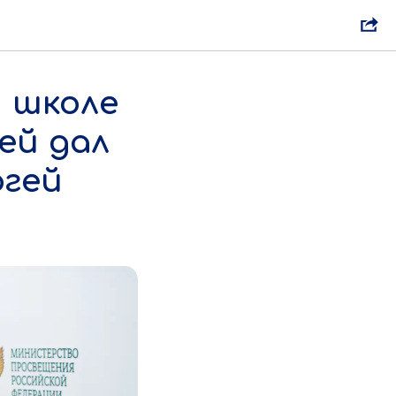
 школе
ей дал
ргей