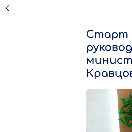
Старт 
руковод
минист
Кравцо