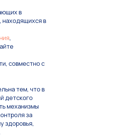
ающих в
, находящихся в
ния
,
сайте
и, совместно с
льна тем, что в
ий детского
ать механизмы
контроля за
у здоровья,
.