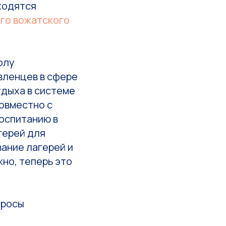
аходятся
го вожатского
олу
вленцев в сфере
тдыха в системе
овместно с
оспитанию в
герей для
ание лагерей и
жно, теперь это
просы