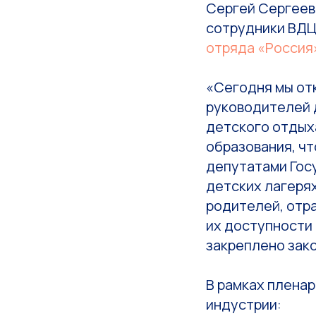
Сергей Сергееви
сотрудники ВДЦ
отряда «Россия
«Сегодня мы от
руководителей 
детского отдых
образования, ч
депутатами Гос
детских лагеря
родителей, отр
их доступности 
закреплено зак
В рамках плена
индустрии: