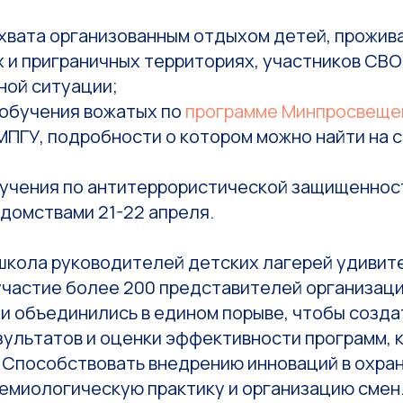
охвата организованным отдыхом детей, прожив
 и приграничных территориях, участников СВО
ной ситуации;
 обучения вожатых по
программе Минпросвеще
МПГУ, подробности о котором можно найти на 
 учения по антитеррористической защищенност
домствами 21-22 апреля.
школа руководителей детских лагерей удивите
участие более 200 представителей организац
ни объединились в едином порыве, чтобы созд
зультатов и оценки эффективности программ, 
 Способствовать внедрению инноваций в охран
емиологическую практику и организацию смен