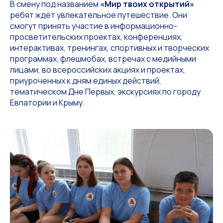
В смену под названием
«Мир твоих открытий»
ребят ждёт увлекательное путешествие. Они
смогут принять участие в информационно-
просветительских проектах, конференциях,
интерактивах, тренингах, спортивных и творческих
программах, флешмобах, встречах с медийными
лицами, во всероссийских акциях и проектах,
приуроченных к дням единых действий,
тематическом Дне Первых, экскурсиях по городу
Евпатории и Крыму.