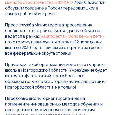
министр строительства и ЖКХ РФ
Ирек Файзуллин
обсудили создание в России передовых школ в
рамках рабочей встречи.
Пресс-служба Министерства просвещения
сообщает, что строительство данных объектов
ведётся в рамках
нацпроекта «Молодёжь и дети»
,
по которому планируется открыть 12 передовых
школ до 2030 года. Причём их открытие затронет
все федеральные округа страны!
Примером такой организации может стать проект
школы в Новгородской области. Учреждение будет
включать флагманский центр большого
образовательного кластера и кампус для детей из
Новгородской области и не только!
Передовые школы, ориентированные на
применение инновационных методов обучения и
оснащенные современным технологическим