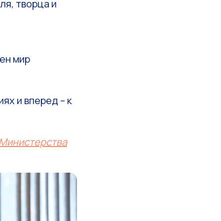
ля, творца и
оен мир
ях и вперед – к
Министерства