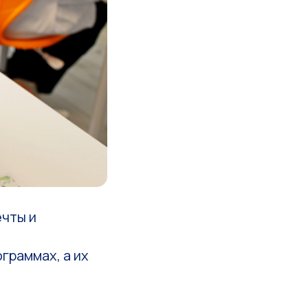
ечты и
граммах, а их