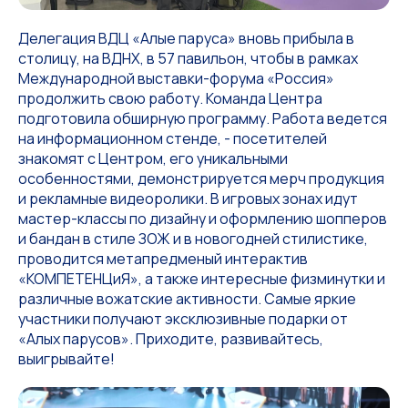
Делегация ВДЦ «Алые паруса» вновь прибыла в
столицу, на ВДНХ, в 57 павильон, чтобы в рамках
Международной выставки-форума «Россия»
продолжить свою работу. Команда Центра
подготовила обширную программу. Работа ведется
на информационном стенде, - посетителей
знакомят с Центром, его уникальными
особенностями, демонстрируется мерч продукция
и рекламные видеоролики. В игровых зонах идут
мастер-классы по дизайну и оформлению шопперов
и бандан в стиле ЗОЖ и в новогодней стилистике,
проводится метапредменый интерактив
«КОМПЕТЕНЦиЯ», а также интересные физминутки и
различные вожатские активности. Самые яркие
участники получают эксклюзивные подарки от
«Алых парусов». Приходите, развивайтесь,
выигрывайте!