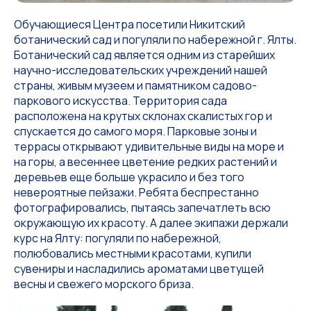
Обучающиеся Центра посетили Никитский
ботанический сад и погуляли по набережной г. Ялты.
Ботанический сад является одним из старейших
научно-исследовательских учреждений нашей
страны, живым музеем и памятником садово-
паркового искусства. Территория сада
расположена на крутых склонах скалистых гор и
спускается до самого моря. Парковые зоны и
террасы открывают удивительные виды на море и
на горы, а весеннее цветение редких растений и
деревьев еще больше украсило и без того
невероятные пейзажи. Ребята беспрестанно
фотографировались, пытаясь запечатлеть всю
окружающую их красоту. А далее экипажи держали
курс на Ялту: погуляли по набережной,
полюбовались местными красотами, купили
сувениры и насладились ароматами цветущей
весны и свежего морского бриза.