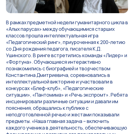
В рамках предметной недели гуманитарного цикла в
«Алых парусах» между обучающимися старших
классов прошла интеллектуальная игра
«Педагогический ринг», приуроченная к 200-летию
со Дня рождения педагога, писателя К.Д.
Ушинского. В ринге встретились команды «Лидер» и
«Фортуна». Обучающиеся интерактивно
познакомились с биографией и творчеством
Константина Дмитриевича, соревновались в
интеллектуальной викторине и участвовали в
конкурсах «Блеф-клуб», «Педагогические
ситуации», «Пантомима» и «Речь экспромт». Ребята
инсценировали различные ситуации и давали им
пояснения, обращались к публике с
неподготовленной речью и жестами показывали
предметы. «Наша главная задача – включить
каждого ученика в деятельность, обеспечивающую