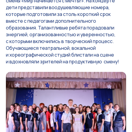
смены «Мир начинается с мечты!».
На концерте
дети представили воодушевляющие номера,
которые подготовили за столь короткий срок
вместе с педагогами дополнительного
образования. Талантливые ребята порадовали
энергией, организованностью и уверенностью,
с которыми включились в творческий процесс.
Обучающиеся театральной, вокальной
и хореографической студий блистали на сцене
и вдохновляли зрителей на продуктивную смену!