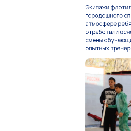
Экипажи флотил
городошного спо
атмосфере ребя
отработали осно
смены обучающи
опытных тренер