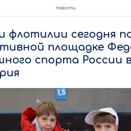
Новости
и флотилии сегодня п
ртивной площадке Фе
ного спорта России в 
рия