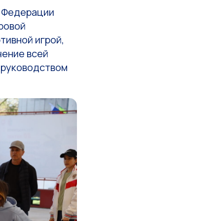
е Федерации
гровой
тивной игрой,
чение всей
 руководством