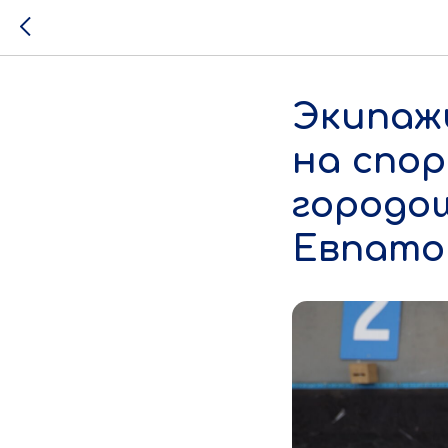
Экипаж
на спо
городош
Евпато