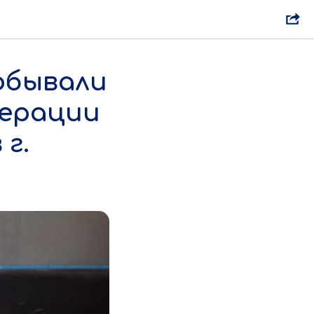
обывали
дерации
г.