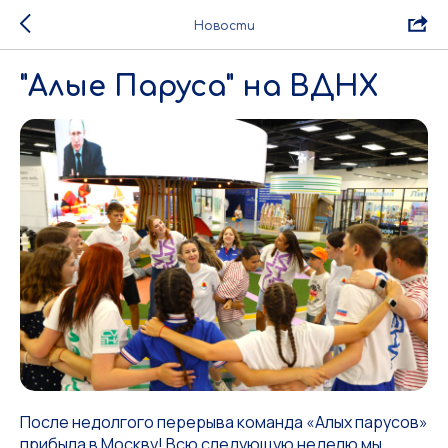
Новости
"Алые Паруса" на ВДНХ
После недолгого перерыва команда «Алых парусов»
прибыла в Москву! Всю следующую неделю мы