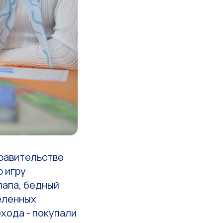
Правительстве
 игру
папа, бедный
деленных
хода - покупали