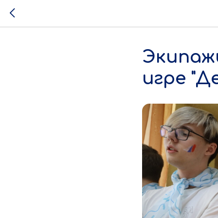
Экипажи
игре "Д