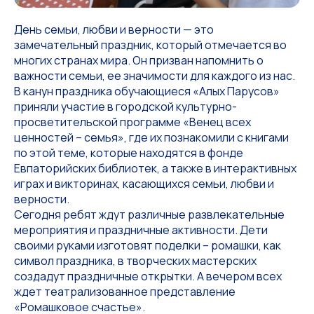
День семьи, любви и верности — это
замечательный праздник, который отмечается во
многих странах мира. Он призван напомнить о
важности семьи, ее значимости для каждого из нас.
В канун праздника обучающиеся «Алых Парусов»
приняли участие в городской культурно-
просветительской программе «Венец всех
ценностей – семья», где их познакомили с книгами
по этой теме, которые находятся в фонде
Евпаторийских библиотек, а также в интерактивных
играх и викторинах, касающихся семьи, любви и
верности.
Сегодня ребят ждут различные развлекательные
мероприятия и праздничные активности. Дети
своими руками изготовят поделки – ромашки, как
символ праздника, в творческих мастерских
создадут праздничные открытки. А вечером всех
ждет театрализованное представление
«Ромашковое счастье».