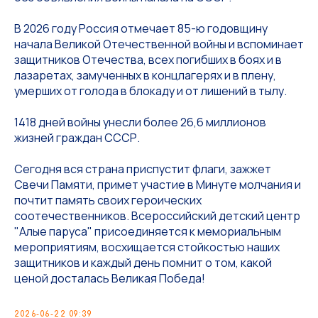
В 2026 году Россия отмечает 85-ю годовщину
начала Великой Отечественной войны и вспоминает
защитников Отечества, всех погибших в боях и в
лазаретах, замученных в концлагерях и в плену,
умерших от голода в блокаду и от лишений в тылу.
1418 дней войны унесли более 26,6 миллионов
жизней граждан СССР.
Сегодня вся страна приспустит флаги, зажжет
Свечи Памяти, примет участие в Минуте молчания и
почтит память своих героических
соотечественников. Всероссийский детский центр
"Алые паруса" присоединяется к мемориальным
мероприятиям, восхищается стойкостью наших
защитников и каждый день помнит о том, какой
ценой досталась Великая Победа!
2026-06-22 09:39