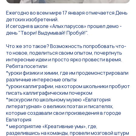
Ежегодно во всем мире 17 января отмечается День
детских изобретений.
И сегодня в школе «Алых парусов» прошел демо -
день "Твори! Выдумывай! Пробуй!".
Что же это такое? Возможность попробовать что-
то новое, поделиться своим опытом, почерпнуть
интересные идеи и просто ярко провести время.
Ребята посетили:
*уроки физики и химии, где им продемонстрировали
различные интересные опыты
*уроки каллиграфии, на котором школьники пробуют
писать каллиграфическим почерком
*экскурсии по школьному музею «Евпатория
литературная» о великих поэтах и писателях,
которые создавали свои произведения в городе
Евпатория
* мероприятие «Креативные умы», где,
разделившись на команды, провели мозговой штурм