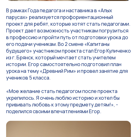
В рамках Года педагога и наставника в «Алых
парусах» реализуется профориентационный
проект для ребят, которые хотят стать педагогами.
Проект дает возможность участникам погрузиться
в профессию и пройти путь от подготовки урока до
его подачи ученикам. Во 2 смене «Капитаны
будущего» участником проекта стал Егор Куличенко
из г. Брянск, который мечтает стать учителем
истории. Егор самостоятельно подготовил план
урока на тему «Древний Рим» и провел занятие для
учеников 5 класса.
«Мое желание стать педагогом после проекта
укрепилось. Я очень люблю историю и хотел бы
прививать любовь к этому предмету детям!», -
поделился своими впечатлениями Егор.