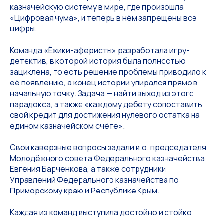
казначейскую систему в мире, где произошла
«Цифровая чума», и теперь в нём запрещены все
цифры.
Команда «Ёжики-аферисты» разработала игру-
детектив, в которой история была полностью
зациклена, то есть решение проблемы приводило к
её появлению, а конец истории упирался прямо в
начальную точку. Задача — найти выход из этого
парадокса, а также «каждому дебету сопоставить
свой кредит для достижения нулевого остатка на
едином казначейском счёте».
Свои каверзные вопросы задали и.о. председателя
Молодёжного совета Федерального казначейства
Евгения Барченкова, а также сотрудники
Управлений Федерального казначейства по
Приморскому краю и Республике Крым.
Каждая из команд выступила достойно и стойко