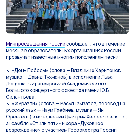
Минпросвещения России
сообщает, что в течение
месяца в образовательных организациях России
прозвучат известные многим поколениям песни:
🔹 «День Победы» (слова — Владимир Харитонов,
музыка — Давид Тухманов) в исполнении Льва
Лещенко с аранжировкой Академического
Большого концертного оркестра имени Ю.В.
Силантьева;
🔹 «Журавли» (слова — Расул Гамзатов, перевод на
русский язык — Наум Гребнев, музыка — Ян
Френкель) в исполнении Дмитрия Хворостовского,
ансамбля «Стиль пяти» и хора «Духовное
возрождение» с участием Госоркестра России