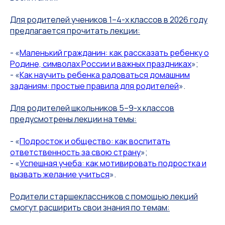
Для родителей учеников 1–4-х классов в 2026 году
предлагается прочитать лекции:
- «
Маленький гражданин: как рассказать ребенку о
Родине, символах России и важных праздниках
»;
- «
Как научить ребенка радоваться домашним
заданиям: простые правила для родителей
».
Для родителей школьников 5–9-х классов
предусмотрены лекции на темы:
- «
Подросток и общество: как воспитать
ответственность за свою страну
»;
- «
Успешная учеба: как мотивировать подростка и
вызвать желание учиться
».
Родители старшеклассников с помощью лекций
смогут расширить свои знания по темам: