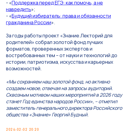
- «
Поддержка перед ЕГЭ: как помочь, а не
навредить
»;
- «
Будущий избиратель: права и обязанности
гражданина России
».
За годы работы проект «Знание.Лекторий для
родителей» собрал золотой фонд лучших
форматов, проверенных экспертов и
востребованных тем – от науки и технологий до
истории, патриотизма, искусства и карьерных
возможностей.
«Мы сохраняем наш золотой фонд, но активно
создаем новое, отвечая на запросы аудиторий.
Сквозным мотивом наших мероприятий в 2026 году
станет Год единства народов России», – отметил
заместитель генерального директора Российского
общества «Знание» Георгий Будный.
2026-02-02 20:20