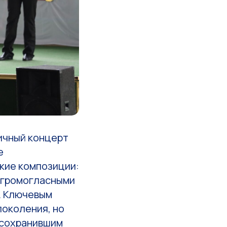
ичный концерт
е
кие композиции:
 громогласными
. Ключевым
поколения, но
 сохранившим