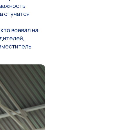
 важность
а стучатся
кто воевал на
едителей,
заместитель