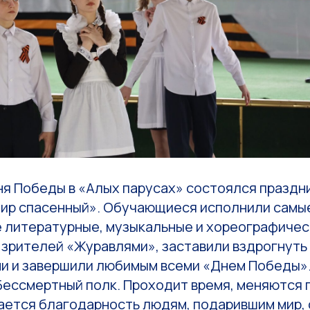
ня Победы в «Алых парусах» состоялся праздн
мир спасенный». Обучающиеся исполнили самы
 литературные, музыкальные и хореографичес
 зрителей «Журавлями», заставили вздрогнуть
и и завершили любимым всеми «Днем Победы»
Бессмертный полк. Проходит время, меняются 
ается благодарность людям, подарившим мир,