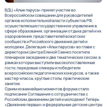
ВДЦ «Алые паруса» принял участие во
Всероссийском совещании для руководителей
органов исполнительной власти субъектов РФ,
осуществляющих государственное управление в
сфере образования, организации отдыха детей и их
оздоровления, представителей вожатских
сообществ и Российского движения детей и
молодежи. Делегация «Алых парусов» во главе с
директором Центра Еленой Саенко посетила
пленарное заседание и две тематических сессии, в
рамках которых выступили высокопоставленные
гости, передовые спикеры и победители
всероссийских педагогических конкурсов, а также
мастер-классы, круглые столы, практические
занятия.
Одним из важнейших моментов форума стало
подписание Соглашения о сотрудничестве с
Российским движением детей и молодежи! Теперь
«Движение первых» и федеральные детские центры