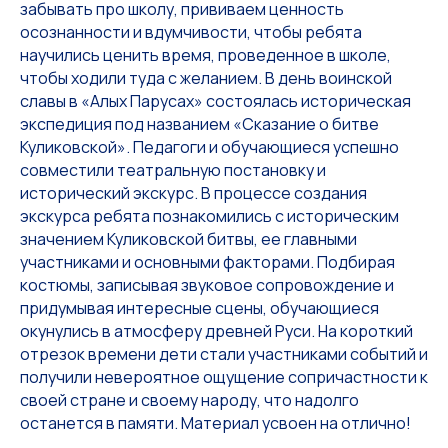
забывать про школу, прививаем ценность
осознанности и вдумчивости, чтобы ребята
научились ценить время, проведенное в школе,
чтобы ходили туда с желанием. В день воинской
славы в «Алых Парусах» состоялась историческая
экспедиция под названием «Сказание о битве
Куликовской». Педагоги и обучающиеся успешно
совместили театральную постановку и
исторический экскурс. В процессе создания
экскурса ребята познакомились с историческим
значением Куликовской битвы, ее главными
участниками и основными факторами. Подбирая
костюмы, записывая звуковое сопровождение и
придумывая интересные сцены, обучающиеся
окунулись в атмосферу древней Руси. На короткий
отрезок времени дети стали участниками событий и
получили невероятное ощущение сопричастности к
своей стране и своему народу, что надолго
останется в памяти. Материал усвоен на отлично!