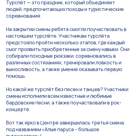
Турслёт — это праздник, который объединяет
людей, предпочитающих походы и туристические
соревнования.
На закрытии смены ребята смогли поучаствовать в
настоящем турслёте. Участникам турслёта
предстояло пройти несколько этапов, где каждый
смог проявить приобретенные за смену навыки. Они
собирали походные рюкзаки, соревновались в
различных состязаниях, тренировали ловкость и
выносливость, а также умение оказывать первую
помощь.
Но какой же турслёт без песен и танцев? Участники
смены исполнили всем известные и любимые
бардовские песни, а также поучаствовали в рок-
концерте.
Вот так ярко в Центре завершилась третья смена
под названием «Алые паруса – большое
путешествие»!