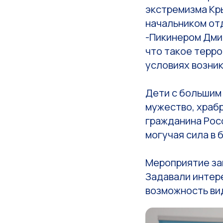
экстремизма Кр
начальником от
-Пикинером Дми
что такое терро
условиях возник
Дети с большим 
мужество, храбр
гражданина Росс
могучая сила в 
Мероприятие зав
Задавали интер
возможность ви