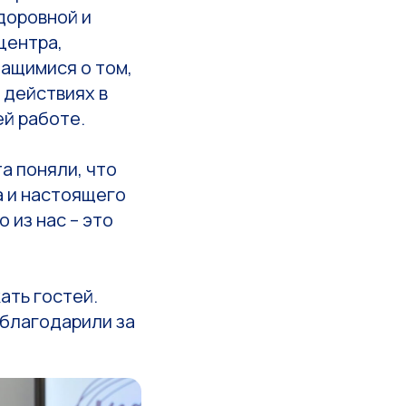
доровной и
центра,
ащимися о том,
 действиях в
ей работе.
а поняли, что
а и настоящего
 из нас – это
ать гостей.
 благодарили за