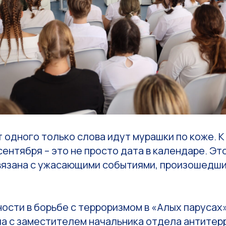
 одного только слова идут мурашки по коже. К
сентября – это не просто дата в календаре. Эт
связана с ужасающими событиями, произошедши
ости в борьбе с терроризмом в «Алых парусах
ча с заместителем начальника отдела антитер