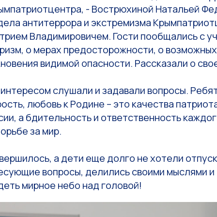
ымпатриотцентра, - Вострюхиной Натальей Фе
дела антитеррора и экстремизма Крымпатриот
трием Владимировичем. Гости пообщались с уч
ризм, о мерах предосторожности, о возможных
новения видимой опасности. Рассказали о сво
интересом слушали и задавали вопросы. Ребят
ость, любовь к Родине – это качества патриот
ии, а бдительность и ответственность каждого
борьбе за мир.
ершилось, а дети еще долго не хотели отпуск
есующие вопросы, делились своими мыслями и
деть мирное небо над головой!