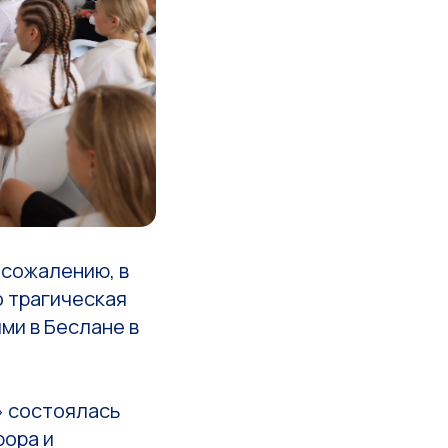
 сожалению, в
о трагическая
ми в Беслане в
» состоялась
рора и