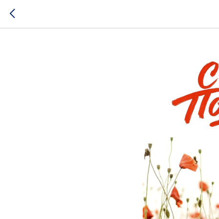
С Днём