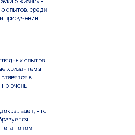
аука о жизни» -
ю опытов, среди
 и приручение
аглядных опытов.
ые хризантемы,
 ставятся в
 но очень
доказывает, что
образуется
те, а потом