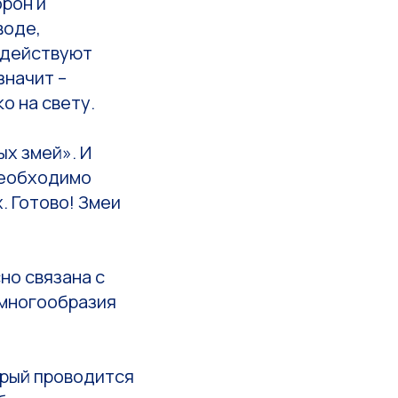
орон и
воде,
здействуют
значит –
о на свету.
х змей». И
 необходимо
. Готово! Змеи
но связана с
 многообразия
орый проводится