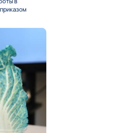
боты в
 приказом