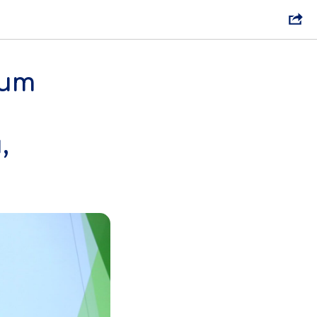
дит
,