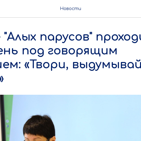
Новости
 "Алых парусов" прохо
ень под говорящим
ем: «Твори, выдумывай
»