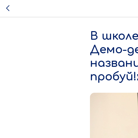
В школе
Демо-д
названи
пробуй!