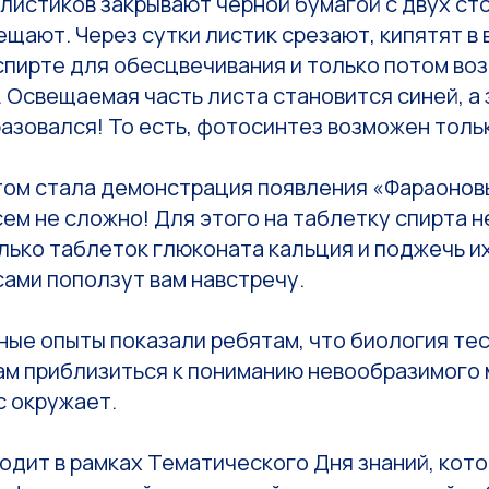
 листиков закрывают черной бумагой с двух ст
щают. Через сутки листик срезают, кипятят в 
спирте для обесцвечивания и только потом во
 Освещаемая часть листа становится синей, а 
азовался! То есть, фотосинтез возможен тольк
ом стала демонстрация появления «Фараоновы
сем не сложно! Для этого на таблетку спирта
ько таблеток глюконата кальция и поджечь их
сами поползут вам навстречу.
ые опыты показали ребятам, что биология тес
нам приблизиться к пониманию невообразимого
с окружает.
одит в рамках Тематического Дня знаний, кот