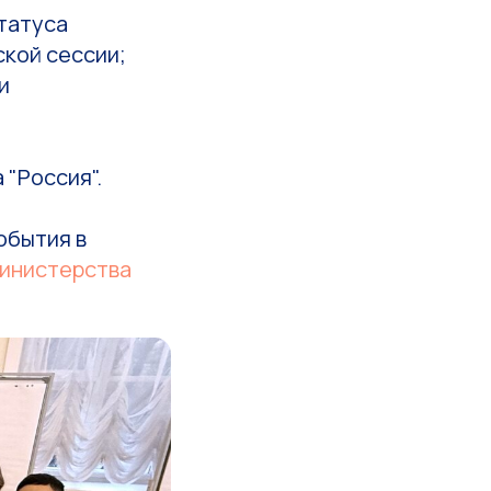
татуса
ской сессии;
и
 "Россия".
обытия в
инистерства