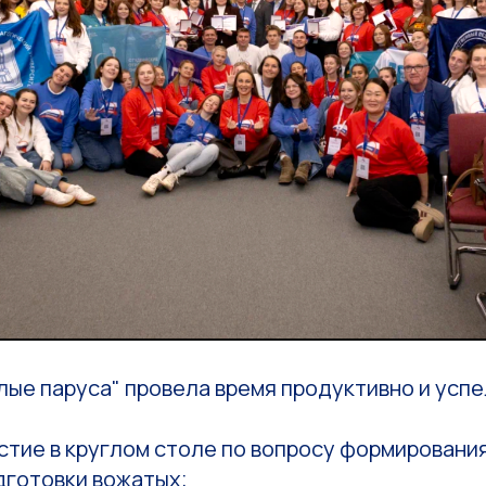
ые паруса" провела время продуктивно и успе
стие в круглом столе по вопросу формировани
дготовки вожатых;