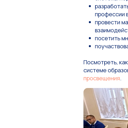
разработат
профессии в
провести ма
взаимодейст
посетить м
поучаствова
Посмотреть, как
системе образо
просвещения
.