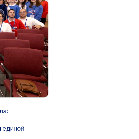
ла:
я единой