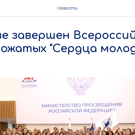
Новости
ве завершен Всеросси
вожатых "Сердца моло