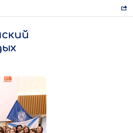
йский
дых