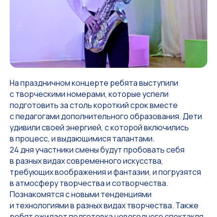
На праздничном концерте ребята выступили
с творческими номерами, которые успели
подготовить за столь короткий срок вместе
с педагогами дополнительного образования. Дети
удивили своей энергией, с которой включились
в процесс, и выдающимися талантами.
24 дня участники смены будут пробовать себя
в разных видах современного искусства,
требующих воображения и фантазии, и погрузятся
в атмосферу творчества и сотворчества.
Познакомятся с новыми тенденциями
и технологиями в разных видах творчества. Также
ребят ожидает подготовка новогоднего спектакля