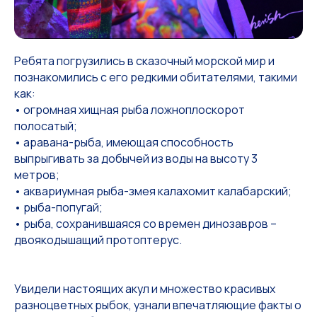
Ребята погрузились в сказочный морской мир и
познакомились с его редкими обитателями, такими
как:
• огромная хищная рыба ложноплоскорот
полосатый;
• аравана-рыба, имеющая способность
выпрыгивать за добычей из воды на высоту 3
метров;
• аквариумная рыба-змея калахомит калабарский;
• рыба-попугай;
• рыба, сохранившаяся со времен динозавров –
двоякодышащий протоптерус.
Увидели настоящих акул и множество красивых
разноцветных рыбок, узнали впечатляющие факты о