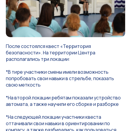
После состоялся квест «Территория
безопасности». На территории Центра
располагались три локации:
*В тире участники смены имели возможность
попробовать свои навыки в стрельбе, показать
свою меткость
*На второй локации ребятам показали устройство
автомата, а также научили его сборке и разборке
*На следующей локации участники квеста
оттачивали свои навыки в ориентировании по
компасу, а также разбирались, как пользоваться