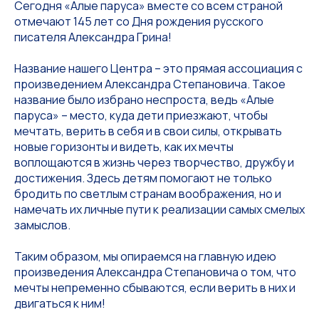
Сегодня «Алые паруса» вместе со всем страной
отмечают 145 лет со Дня рождения русского
писателя Александра Грина!
Название нашего Центра – это прямая ассоциация с
произведением Александра Степановича. Такое
название было избрано неспроста, ведь «Алые
паруса» – место, куда дети приезжают, чтобы
мечтать, верить в себя и в свои силы, открывать
новые горизонты и видеть, как их мечты
воплощаются в жизнь через творчество, дружбу и
достижения. Здесь детям помогают не только
бродить по светлым странам воображения, но и
намечать их личные пути к реализации самых смелых
замыслов.
Таким образом, мы опираемся на главную идею
произведения Александра Степановича о том, что
мечты непременно сбываются, если верить в них и
двигаться к ним!