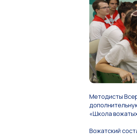
Методисты Всер
дополнительну
«Школа вожатых
Вожатский соста