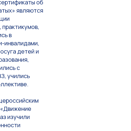
 сертификаты об
атых» являются
ации
, практикумов,
сь в
и-инвалидами,
осуга детей и
разования,
ились с
З, учились
оллективе.
бщероссийским
 «Движение
аз изучили
енности