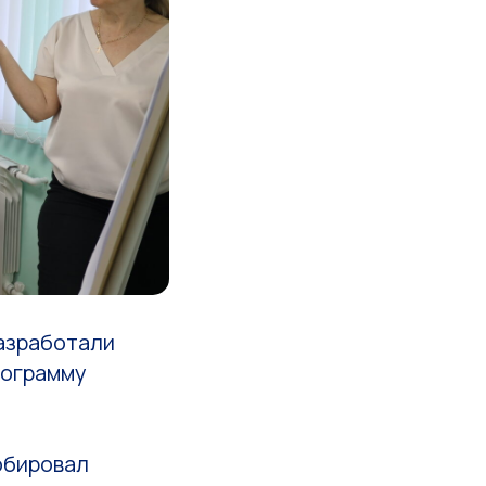
азработали
рограмму
обировал