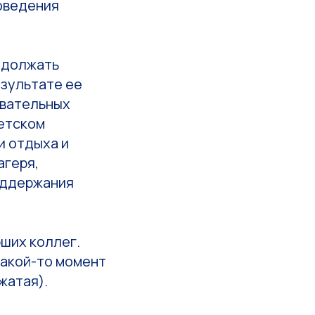
оведения
одолжать
езультате ее
овательных
детском
и отдыха и
агеря,
оддержания
ших коллег.
 какой-то момент
жатая).