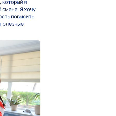
 который я
 смене. Я хочу
ость повысить
 полезные