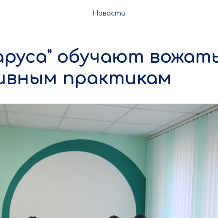
Новости
аруса" обучают вожат
ивным практикам