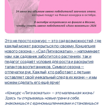
Это не просто конкурс — это сад возможностей, где
каждый может раскрыться по-своему. Концепция
нового сезона — «Сад Лиги вожатых» — напоминает
нам: как садовник заботится о растениях, так и
педагог создаёт условия для роста и раскрытия
талантов воспитанников. Символ сезона —
отпечатки рук. Каждый, кто работает с детьми,
оставляет свой уникальный след в их жизни — и мы
можем сделать его ещё ярче!
«Конкурс «Лига вожатых» — это маленькая жизнь!
Здесь ты открываешь новые грани в себе,
знакомишься с единомышленниками и становишься