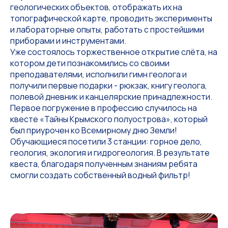
геологических объектов, отображать их на
топографической карте, проводить эксперименты
и лабораторные опыты, работать с простейшими
приборами и инструментами.
Уже состоялось торжественное открытие слёта, на
котором дети познакомились со своими
преподавателями, исполнили гимн геолога и
получили первые подарки - рюкзак, книгу геолога,
полевой дневник и канцелярские принадлежности.
Первое погружение в профессию случилось на
квесте «Тайны Крымского полуострова», который
был приурочен ко Всемирному дню Земли!
Обучающиеся посетили 3 станции: горное дело,
геология, экология и гидрогеология. В результате
квеста, благодаря полученным знаниям ребята
смогли создать собственный водный фильтр!