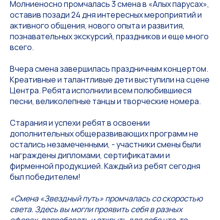
Молниеносно промчалась 3 смена в «Алых парусах»,
оставив позади 24 дня интересных мероприятий и
активного общения, нового опыта и развития,
познавательных экскурсий, праздников и еще много
всего.
Вчера смена завершилась праздничным концертом.
Креативные и талантливые дети выступили на сцене
Центра. Ребята исполнили всем полюбившиеся
песни, великолепные танцы и творческие номера.
Старания и успехи ребят в освоении
дополнительных общеразвивающих программ не
остались незамеченными, - участники смены были
награждены дипломами, сертификатами и
фирменной продукцией. Каждый из ребят сегодня
был победителем!
«Смена «Звездный путь» промчалась со скоростью
света. Здесь вы могли проявить себя в разных