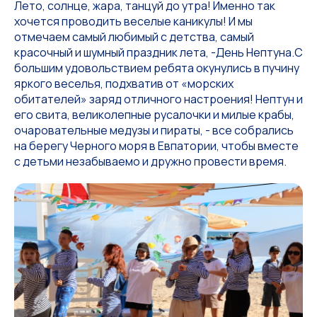
Лето, солнце, жара, танцуй до утра! Именно так
хочется проводить веселые каникулы! И мы
отмечаем самый любимый с детства, самый
красочный и шумный праздник лета, -День Нептуна.С
большим удовольствием ребята окунулись в пучину
яркого веселья, подхватив от «морских
обитателей» заряд отличного настроения! Нептун и
его свита, великолепные русалочки и милые крабы,
очаровательные медузы и пираты, - все собрались
на берегу Черного моря в Евпатории, чтобы вместе
с детьми незабываемо и дружно провести время.