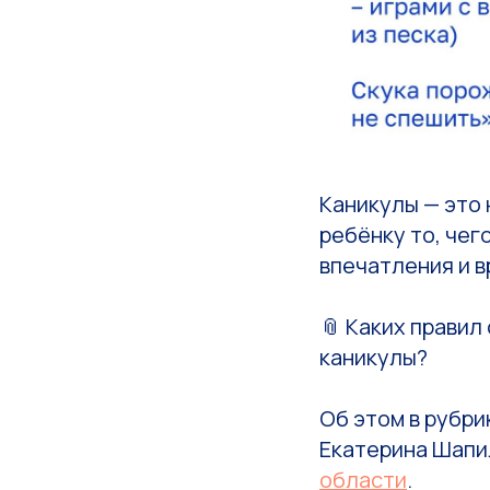
Каникулы — это 
ребёнку то, чег
впечатления и в
📎 Каких правил
каникулы?
Об этом в рубр
Екатерина Шапи
области
.