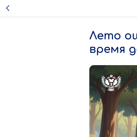
Лето о
время 