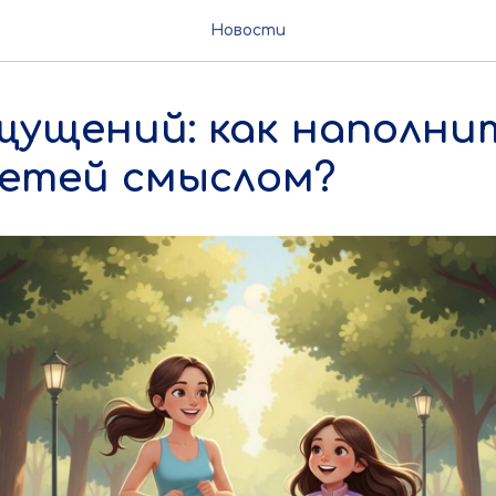
Новости
щущений: как наполни
детей смыслом?