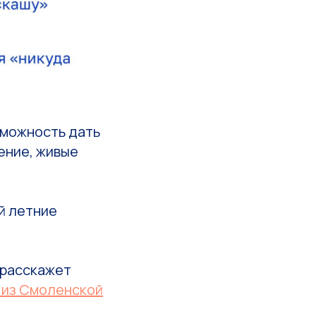
зможность дать
жение, живые
й летние
расскажет
 из Смоленской