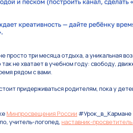
не просто три месяца отдыха, а уникальная во
о так не хватает в учебном году: свободу, дви
ремя рядом с вами.
 стоит придерживаться родителям, пока у дете
ике
Минпросвещения России
#Урок_в_Кармане 
ло, учитель-логопед,
наставник-просветитель