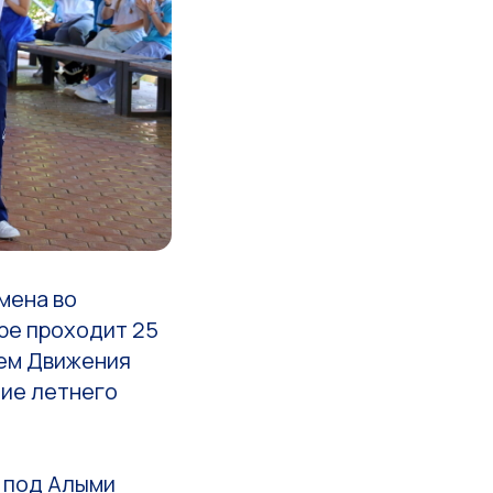
смена во
ре проходит 25
лем Движения
тие летнего
и под Алыми