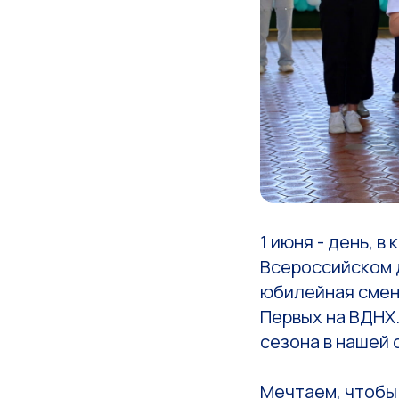
1 июня - день, 
Всероссийском д
юбилейная смен
Первых на ВДНХ
сезона в нашей
Мечтаем, чтобы 