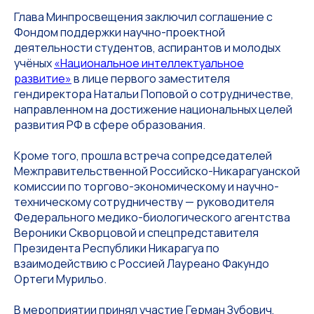
Глава Минпросвещения заключил соглашение с
Фондом поддержки научно-проектной
деятельности студентов, аспирантов и молодых
учёных
«Национальное интеллектуальное
развитие»
в лице первого заместителя
гендиректора Натальи Поповой о сотрудничестве,
направленном на достижение национальных целей
развития РФ в сфере образования.
Кроме того, прошла встреча сопредседателей
Межправительственной Российско-Никарагуанской
комиссии по торгово-экономическому и научно-
техническому сотрудничеству — руководителя
Федерального медико-биологического агентства
Вероники Скворцовой и спецпредставителя
Президента Республики Никарагуа по
взаимодействию с Россией Лауреано Факундо
Ортеги Мурильо.
В мероприятии принял участие Герман Зубович,