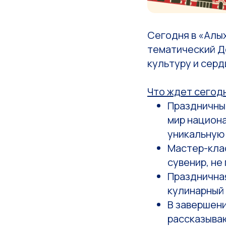
Сегодня в «Алы
тематический Де
культуру и серд
Что ждет сегод
Праздничный
мир национ
уникальную 
Мастер-клас
сувенир, не
Праздничная
кулинарный
В завершени
рассказыва