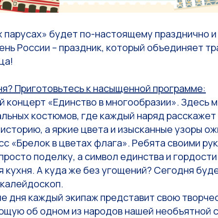
х парусах» будет по-настоящему празднично и
нь России – праздник, который объединяет тр
ца!
ня? Приготовьтесь к насыщенной программе:
 концерт «Единство в многообразии». Здесь м
альных костюмов, где каждый наряд расскажет
историю, а яркие цвета и изысканные узоры ож
с «Брелок в цветах флага». Ребята своими ру
 просто поделку, а символ единства и гордости
 кухня. А куда же без угощений? Сегодня буд
 калейдоскоп.
е дня каждый экипаж представит свою творчес
ющую об одном из народов нашей необъятной с