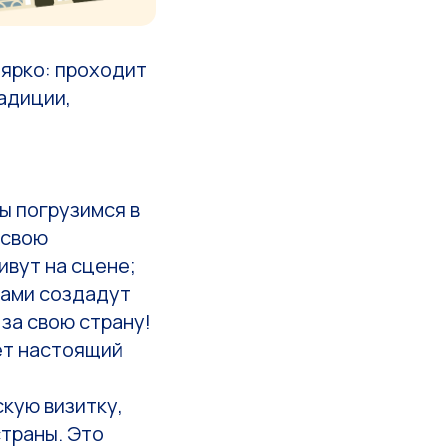
 ярко: проходит
адиции,
ы погрузимся в
 свою
ивут на сцене;
ками создадут
 за свою страну!
ет настоящий
кую визитку,
траны. Это