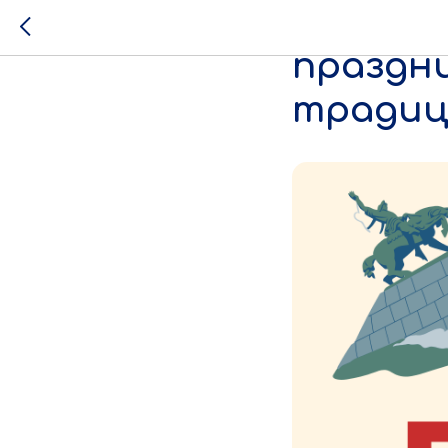
Тематич
праздн
традици