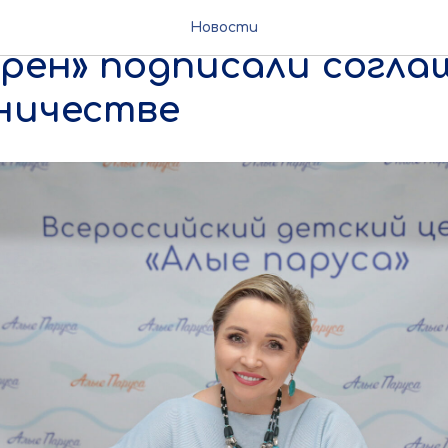
лые паруса» и РУОЦ
Новости
рен» подписали согла
ничестве