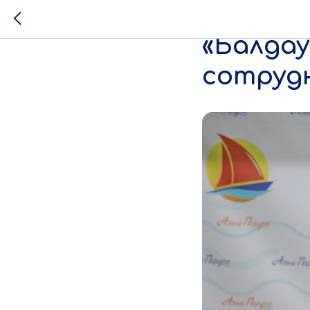
ВДЦ «А
«Балдау
сотруд