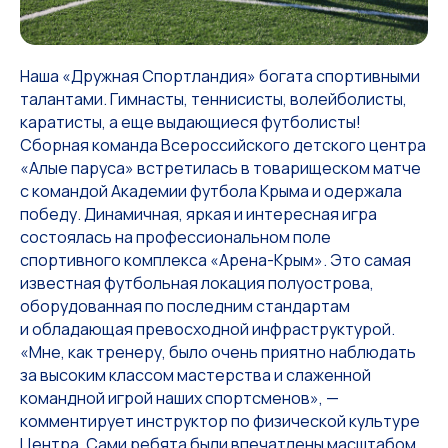
Наша «Дружная Спортландия» богата спортивными
талантами. Гимнасты, теннисисты, волейболисты,
каратисты, а еще выдающиеся футболисты!
Сборная команда Всероссийского детского центра
«Алые паруса» встретилась в товарищеском матче
с командой Академии футбола Крыма и одержала
победу. Динамичная, яркая и интересная игра
состоялась на профессиональном поле
спортивного комплекса «Арена-Крым». Это самая
известная футбольная локация полуострова,
оборудованная по последним стандартам
и обладающая превосходной инфраструктурой.
«Мне, как тренеру, было очень приятно наблюдать
за высоким классом мастерства и слаженной
командной игрой наших спортсменов», —
комментирует инструктор по физической культуре
Центра. Сами ребята были впечатлены масштабом