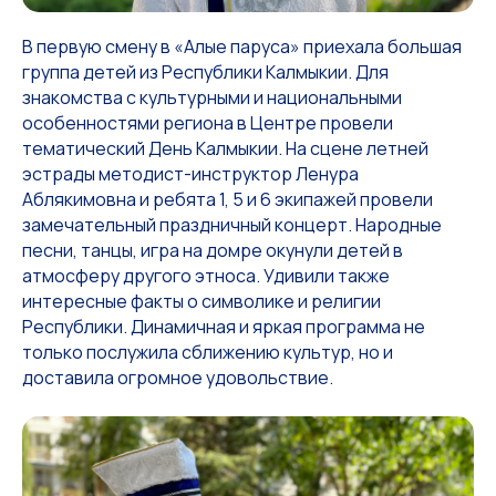
В первую смену в «Алые паруса» приехала большая
группа детей из Республики Калмыкии. Для
знакомства с культурными и национальными
особенностями региона в Центре провели
тематический День Калмыкии. На сцене летней
эстрады методист-инструктор Ленура
Аблякимовна и ребята 1, 5 и 6 экипажей провели
замечательный праздничный концерт. Народные
песни, танцы, игра на домре окунули детей в
атмосферу другого этноса. Удивили также
интересные факты о символике и религии
Республики. Динамичная и яркая программа не
только послужила сближению культур, но и
доставила огромное удовольствие.