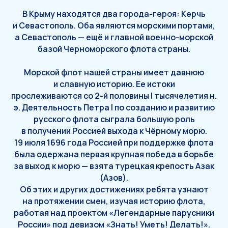
В Крыму находятся два города-героя: Керчь
и Севастополь. Оба являются морскими портами,
а Севастополь — ещё и главной военно-морской
базой Черноморского флота страны.
Морской флот нашей страны имеет давнюю
и славную историю. Ее истоки
прослеживаются со 2-й половины I тысячелетия н.
э. Деятельность Петра I по созданию и развитию
русского флота сыграла большую роль
в получении Россией выхода к Чёрному морю.
19 июля 1696 года Россией при поддержке флота
была одержана первая крупная победа в борьбе
за выход к морю — взята турецкая крепость Азак
(Азов).
Об этих и других достижениях ребята узнают
на протяжении смен, изучая историю флота,
работая над проектом «Легендарные парусники
России» под девизом «Знать! Уметь! Делать!».