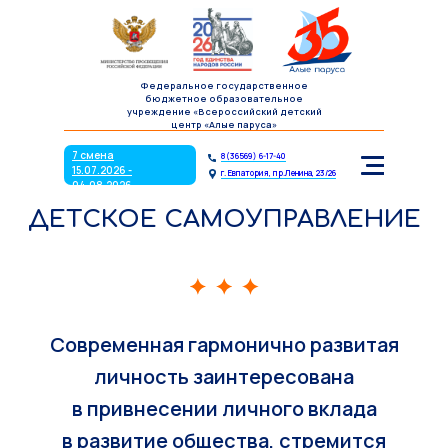
7 смена
8(36569) 6-17-40
15.07.2026 -
г. Евпатория, пр.Ленина, 23/26
04.08.2026
Федеральное государственное
бюджетное образовательное
учреждение «Всероссийский детский
центр «Алые паруса»
7 смена
8(36569) 6-17-40
15.07.2026 -
г. Евпатория, пр.Ленина, 23/26
04.08.2026
ДЕТСКОЕ САМОУПРАВЛЕНИЕ
Современная гармонично развитая
личность заинтересована
в привнесении личного вклада
в развитие общества, стремится