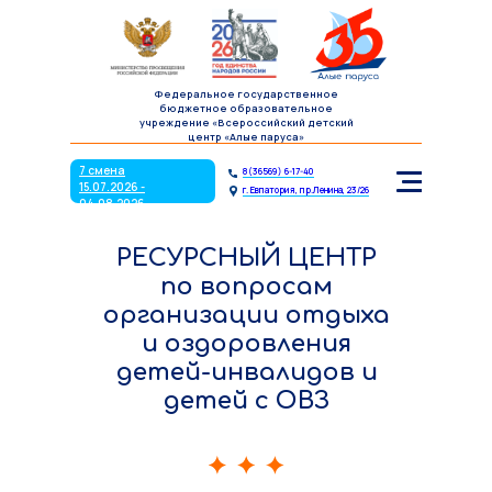
7 смена
8(36569) 6-17-40
15.07.2026 -
г. Евпатория, пр.Ленина, 23/26
04.08.2026
Федеральное государственное
бюджетное образовательное
учреждение «Всероссийский детский
центр «Алые паруса»
7 смена
8(36569) 6-17-40
15.07.2026 -
г. Евпатория, пр.Ленина, 23/26
04.08.2026
РЕСУРСНЫЙ ЦЕНТР
по вопросам
организации отдыха
и оздоровления
детей-инвалидов и
детей с ОВЗ