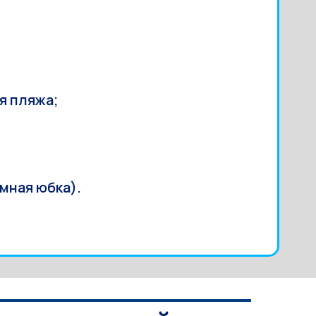
я пляжа;
мная юбка).