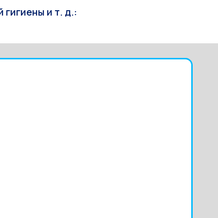
игиены и т. д.: