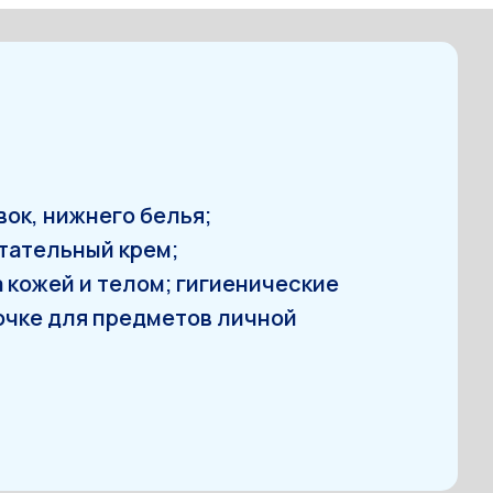
вок, нижнего белья;
итательный крем;
а кожей и телом; гигиенические
очке для предметов личной